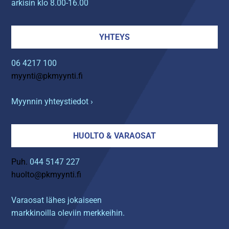
arkisin klo 8.00-16.00
YHTEYS
06 4217 100
myynti@pkmyynti.fi
Myynnin yhteystiedot ›
HUOLTO & VARAOSAT
Puh.
044 5147 227
huolto@pkmyynti.fi
Varaosat lähes jokaiseen
markkinoilla oleviin merkkeihin.