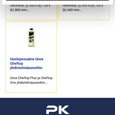
Ulkomitat: (l) 920 x (s) 720 x
Ulkomitat: (l) 920 x (s) 720 x
(k) 800 mm.
(k) 600 mm.
Alla oikealla puolella johteet
Alla oikealla puolella johteet
GN 1/1 astioille.
GN 1/1 astioille.
Alla vasemmalla puolella
Alla vasemmalla puolella
johteet 600 x 400 mm
johteet 600 x 400 mm
leipomopelleille.
leipomopelleille.
Tuotekoodi: 922.
Tuotekoodi: 923.
Uuninpesuaine Unox
Cheftop
yhdistelmäuuneihin
Unox Cheftop Plus ja Cheftop
One yhdistelmäuuneihin.
Pakkauksen koko on 1 litra.
Tuotekoodi: 4714.