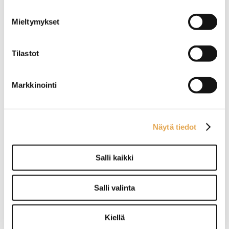
Mieltymykset
Tilastot
Yhdistelmäuuni Primax
Yhdistelmäuuni Unox
Kompact PK-DME107-HS
Cheftop Plus XEVC-0511-
EPRM
Markkinointi
Ulkomitat: (l) 523 x (s) 906 x
Älykkäillä ominaisuuksilla
(k) 877mm
oleva yhdistelmäuuni GN
Sähköteho: 8,5kW / 400V
1/1-astioille.
Kapasiteetti 7 x GN 1/1
Johteikko uuniin on
Näytä tiedot
tilattavissa joko 5 x GN 1/1-
40 tai 4 x GN 1/1-65
kapasiteetilla.
Salli kaikki
Ulkomitat: (l) 750 x (s) 783 x
(k) 675 mm.
Sähköteho: 9,0 kW / 400 V.
Salli valinta
Jalusta uunille korkea,
Jalusta uunille matala,
korkeus 800 mm
korkeus 600 mm
Kiellä