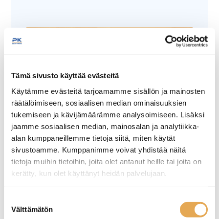
Tämä sivusto käyttää evästeitä
Käytämme evästeitä tarjoamamme sisällön ja mainosten
Tämäkin laite sopivasti
räätälöimiseen, sosiaalisen median ominaisuuksien
rahoituksella
tukemiseen ja kävijämäärämme analysoimiseen. Lisäksi
jaamme sosiaalisen median, mainosalan ja analytiikka-
alan kumppaneillemme tietoja siitä, miten käytät
TUTUSTU ›
sivustoamme. Kumppanimme voivat yhdistää näitä
tietoja muihin tietoihin, joita olet antanut heille tai joita on
kerätty, kun olet käyttänyt heidän palvelujaan.
seinajoenpk-myynti.fi/tietosuoja/
Lisätietoja:
Suostumuksen
Välttämätön
valinta