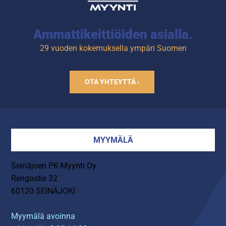
Ammattikeittiöiden asialla.
29 vuoden kokemuksella ympäri Suomen
OTA YHTEYTTÄ ›
MYYMÄLÄ
Seinäjoen PK-Myynti Oy
Rengastie 32
60120 SEINÄJOKI
Myymälä avoinna