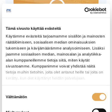
Tämä sivusto käyttää evästeitä
Tämäkin laite sopivasti
Käytämme evästeitä tarjoamamme sisällön ja mainosten
rahoituksella
räätälöimiseen, sosiaalisen median ominaisuuksien
tukemiseen ja kävijämäärämme analysoimiseen. Lisäksi
TUTUSTU ›
jaamme sosiaalisen median, mainosalan ja analytiikka-
alan kumppaneillemme tietoja siitä, miten käytät
sivustoamme. Kumppanimme voivat yhdistää näitä
tietoja muihin tietoihin, joita olet antanut heille tai joita on
kerätty, kun olet käyttänyt heidän palvelujaan.
seinajoenpk-myynti.fi/tietosuoja/
Lisätietoja:
Suostumuksen
Välttämätön
valinta