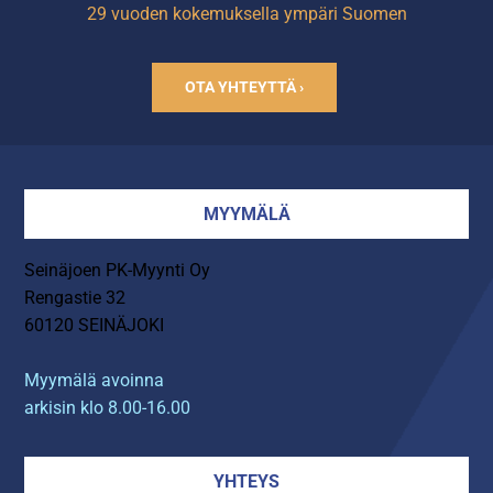
29 vuoden kokemuksella ympäri Suomen
OTA YHTEYTTÄ ›
MYYMÄLÄ
Seinäjoen PK-Myynti Oy
Rengastie 32
60120 SEINÄJOKI
Myymälä avoinna
arkisin klo 8.00-16.00
YHTEYS