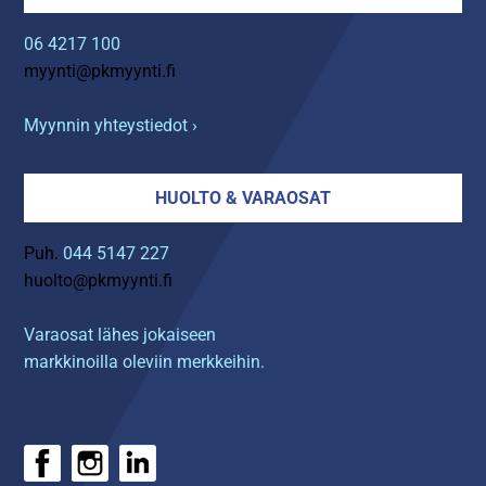
06 4217 100
myynti@pkmyynti.fi
Myynnin yhteystiedot ›
HUOLTO & VARAOSAT
Puh.
044 5147 227
huolto@pkmyynti.fi
Varaosat lähes jokaiseen
markkinoilla oleviin merkkeihin.