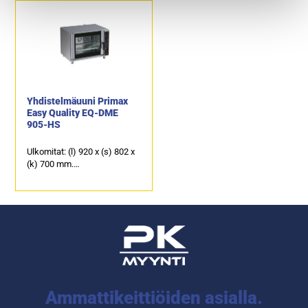
Käy myös 600 x 400 mm
Täyttövaunu on tilattavissa
mitoitetut leipomopellit.
joko 20 x GN 1/1-40 tai 15 x
Analogiset käyttökytkimet.
GN 1/1-65 kapasiteetilla.
Ulkomitat: (l) 650 x (s) 1002 x
(k) 1875 mm.
Sähköteho: 38,5 kW / 400 V.
Yhdistelmäuuni Primax
Easy Quality EQ-DME
905-HS
Ulkomitat: (l) 920 x (s) 802 x
(k) 700 mm.
Sähköteho: 7,0 kW / 400 V.
Analogiset käyttökytkimet.
Kapasiteetti: 5 x GN 1/1.
Johdeväli 75 mm.
Ammattikeittiöiden asialla.