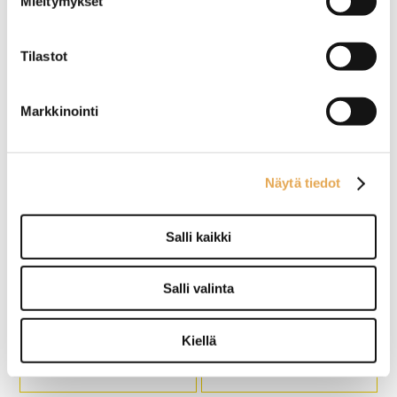
Mieltymykset
Yhdistelmäuuni Unox
Yhdistelmäuuni Unox
Cheftop Compact Plus
Cheftop Plus XEVC-1011-
Tilastot
XECC-0513-EPRM
EPRM
Älykkäillä ominaisuuksilla
Älykkäillä ominaisuuksilla
oleva kapea yhdistelmäuuni
oleva yhdistelmäuuni GN
Markkinointi
GN 1/1-astioille.
1/1-astioille.
Johteikko uuniin on
Johteikko uuniin on
tilattavissa joko 5 x GN 1/1-
tilattavissa joko 10 x GN 1/1-
40 tai 4 x GN 1/1-65
40 tai 8 x GN 1/1-65
Näytä tiedot
kapasiteetilla.
kapasiteetilla.
Ulkomitat: (l) 535 x (s) 872 x
Ulkomitat: (l) 750 x (s) 783 x
(k) 649 mm.
(k) 1010 mm.
Sähköteho: 9,3 kW / 400 V.
Sähköteho: 18,5 kW / 400 V.
Salli kaikki
Yhdistelmäuuni Primax
Yhdistelmäuuni Unox
Salli valinta
Easy Quality EQ-DME907-
Cheftop Compact Plus
HS
XECL-2013-YPRS
Kiellä
Ulkomitat: (l) 920 x (s) 802 x
Älykkäillä ominaisuuksilla
(k) 850 mm.
oleva kapea vaunutäyttöinen
Sähköteho: 9,3 kW / 400 V.
yhdistelmäuuni GN 1/1-
Kapasiteetti: 7 x GN 1/1-65.
astioille.