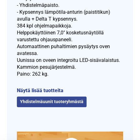
- Yhdistelmäpaisto.
- Kypsennys lämpötila-anturin (paistitikun)
avulla + Delta T kypsennys.
384 kpl ohjelmapaikkoja.
Helppokäyttöinen 7,0″ kosketusnäytöllä
varustettu ohjauspaneeli.
Automaattinen puhaltimien pysäytys oven
avatessa.
Uunissa on oveen integroitu LED-sisävalaistus.
Kammion pesujärjestelmä.
Paino: 262 kg.
Näytä lisää tuotteita
Yhdistelmäuunit tuoteryhmästä