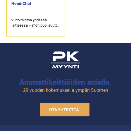
HendiChef
20 toimintoa yhdessä
laitteessa – monipuolisuutta
valmisteluun ja ruoanlaittoon.
142 esiasennettua reseptiä
Suuri 7-tuuman
kosketusnäyttö
Ammattikeittiöiden asialla.
29 vuoden kokemuksella ympäri Suomen
OTA YHTEYTTÄ ›