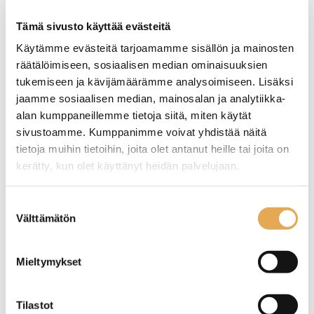
rahoituksella
Tämä sivusto käyttää evästeitä
TUTUSTU ›
Käytämme evästeitä tarjoamamme sisällön ja mainosten
räätälöimiseen, sosiaalisen median ominaisuuksien
tukemiseen ja kävijämäärämme analysoimiseen. Lisäksi
jaamme sosiaalisen median, mainosalan ja analytiikka-
alan kumppaneillemme tietoja siitä, miten käytät
sivustoamme. Kumppanimme voivat yhdistää näitä
tietoja muihin tietoihin, joita olet antanut heille tai joita on
kerätty, kun olet käyttänyt heidän palvelujaan.
seinajoenpk-myynti.fi/tietosuoja/
Lisätietoja:
Suostumuksen
Välttämätön
valinta
Lisäkulho Plutone LT10
Jalusta yleiskoneelle,
yleiskoneeseen
alaslaskettavalla
aputasolla
Mieltymykset
Kulhon tilavuus 10 litraa.
Soveltuu malleihin
Tuotekoodi: S138.
Minneapolis Plutone LT10,
Tilastot
LT20 ja RM Gastro PK 22.