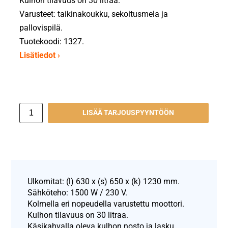
Kulhon tilavuus on 30 litraa.
Varusteet: taikinakoukku, sekoitusmela ja
pallovispilä.
Tuotekoodi: 1327.
Lisätiedot ›
LISÄÄ TARJOUSPYYNTÖÖN
Ulkomitat: (l) 630 x (s) 650 x (k) 1230 mm.
Sähköteho: 1500 W / 230 V.
Kolmella eri nopeudella varustettu moottori.
Kulhon tilavuus on 30 litraa.
Käsikahvalla oleva kulhon nosto ja lasku.