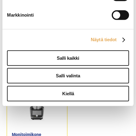
Ulkomitat: (l) 600 x (s) 600 +
alaslaskettava aputaso 310 x
(k) 550 mm.
Markkinointi
Varustettu alatasolla.
Tuotekoodi: 1310.
Näytä tiedot
Vihannesleikkuri RM
Lisäkulho Plutone LT20
Gastro PK yleiskoneisiin
yleiskoneeseen
Salli kaikki
Vihannesleikkuri kiinnitetään
Kulhon tilavuus 20 litraa.
Salli valinta
RM Gastro PK-
Tuotekoodi: S139.
yleiskoneeseen.
Soveltuu malleihin PK-22,
PK-40 ja PK-60.
Kiellä
Sisältää 8 terää.
Tuotekoodi: 1323.
Monitoimikone