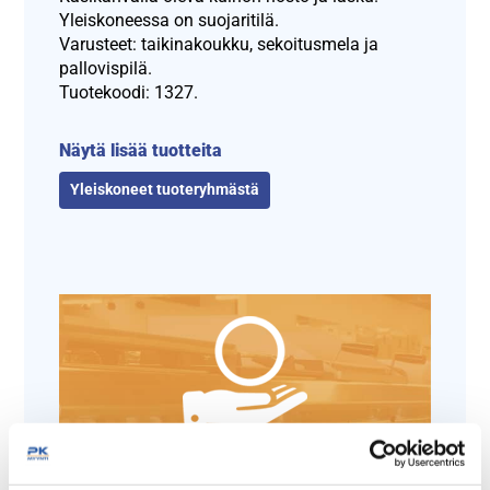
Yleiskoneessa on suojaritilä.
Varusteet: taikinakoukku, sekoitusmela ja
pallovispilä.
Tuotekoodi: 1327.
Näytä lisää tuotteita
Yleiskoneet tuoteryhmästä
Tämäkin laite sopivasti