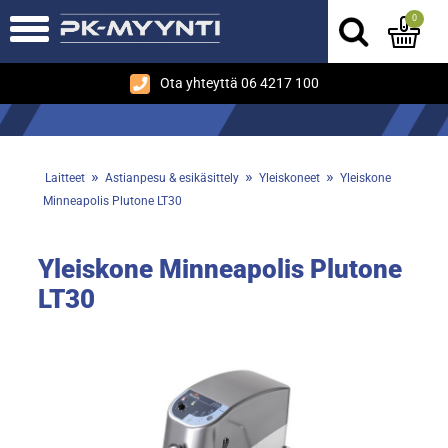
0
Ota yhteyttä 06 4217 100
»
»
»
Laitteet
Astianpesu & esikäsittely
Yleiskoneet
Yleiskone
Minneapolis Plutone LT30
Yleiskone Minneapolis Plutone
LT30