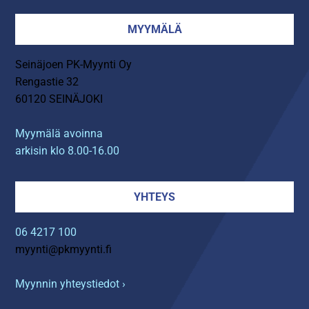
MYYMÄLÄ
Seinäjoen PK-Myynti Oy
Rengastie 32
60120 SEINÄJOKI
Myymälä avoinna
arkisin klo 8.00-16.00
YHTEYS
06 4217 100
myynti@pkmyynti.fi
Myynnin yhteystiedot ›