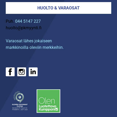
HUOLTO & VARAOSAT
Puh.
044 5147 227
huolto@pkmyynti.fi
Varaosat lähes jokaiseen
markkinoilla oleviin merkkeihin.