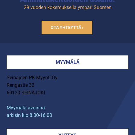
29 vuoden kokemuksella ympäri Suomen
OTA YHTEYTTÄ ›
MYYMÄLÄ
Seinäjoen PK-Myynti Oy
Rengastie 32
60120 SEINÄJOKI
Myymälä avoinna
arkisin klo 8.00-16.00