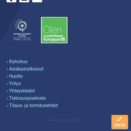
› Rahoitus
› Asiakasratkaisut
› Huolto
› Yritys
› Yhteystiedot
› Tietosuojaseloste
› Tilaus- ja toimitusehdot
Mainostoimisto Semio
SOITA