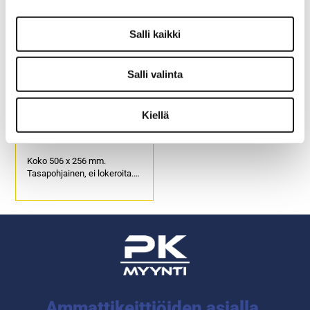
(s) 90 x (k) 87 mm.
(s) 114 x (k) 87 mm.
Tuotekoodi 4158.
Tuotekoodi 4166.
Salli kaikki
Salli valinta
Puolikas astianpesukori
Kiellä
laseille ja kupeille
Koko 506 x 256 mm.
Tasapohjainen, ei lokeroita.
Soveltuu juomalaseille ja
kupeille.
Tuotekoodi 4154.
Ammattikeittiöiden asialla.