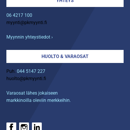
YHTEYS
06 4217 100
myynti@pkmyynti.fi
Myynnin yhteystiedot ›
HUOLTO & VARAOSAT
Puh.
044 5147 227
huolto@pkmyynti.fi
Varaosat lähes jokaiseen
markkinoilla oleviin merkkeihin.