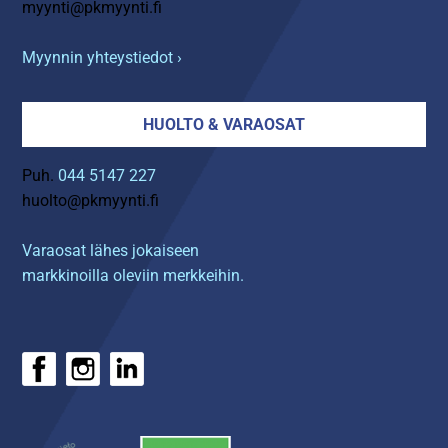
myynti@pkmyynti.fi
Myynnin yhteystiedot ›
HUOLTO & VARAOSAT
Puh.
044 5147 227
huolto@pkmyynti.fi
Varaosat lähes jokaiseen
markkinoilla oleviin merkkeihin.