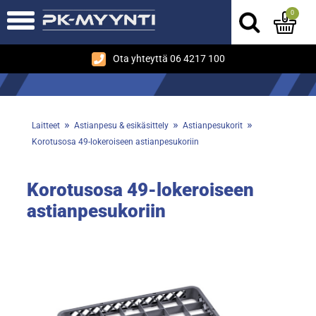
0
Ota yhteyttä 06 4217 100
»
»
»
Laitteet
Astianpesu & esikäsittely
Astianpesukorit
Korotusosa 49-lokeroiseen astianpesukoriin
Korotusosa 49-lokeroiseen
astianpesukoriin