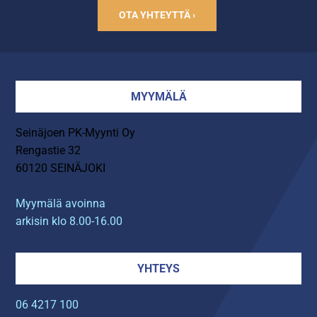
OTA YHTEYTTÄ ›
MYYMÄLÄ
Seinäjoen PK-Myynti Oy
Rengastie 32
60120 SEINÄJOKI
Myymälä avoinna
arkisin klo 8.00-16.00
YHTEYS
06 4217 100