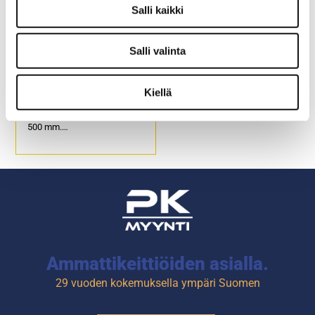
Salli kaikki
Salli valinta
Astianpesukori lokeroilla,
25 lokeroa
Kiellä
Astianpesukorin koko 500 x
500 mm.
Yhden lokeron koko (l) 90 x
(s) 90 x (k) 87 mm.
Tuotekoodi 4158.
Ammattikeittiöiden asialla.
29 vuoden kokemuksella ympäri Suomen