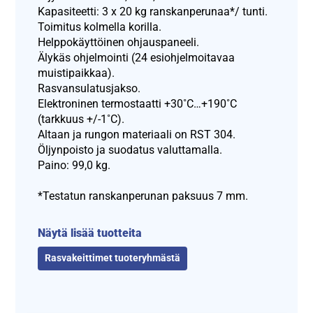
Kapasiteetti: 3 x 20 kg ranskanperunaa*/ tunti.
Toimitus kolmella korilla.
Helppokäyttöinen ohjauspaneeli.
Älykäs ohjelmointi (24 esiohjelmoitavaa
muistipaikkaa).
Rasvansulatusjakso.
Elektroninen termostaatti +30˚C…+190˚C
(tarkkuus +/-1˚C).
Altaan ja rungon materiaali on RST 304.
Öljynpoisto ja suodatus valuttamalla.
Paino: 99,0 kg.
*Testatun ranskanperunan paksuus 7 mm.
Näytä lisää tuotteita
Rasvakeittimet tuoteryhmästä