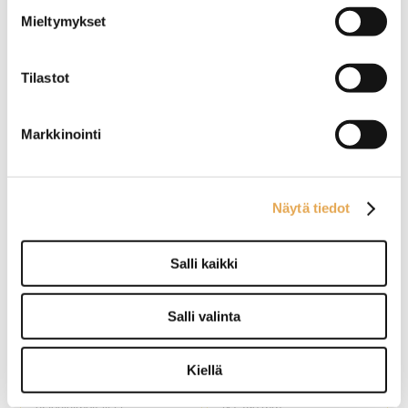
Mieltymykset
Automaattirasvakeitin
Automaattirasvakeitin
Tilastot
korinostimilla FriFri
korinostimella FriFri
Touch 422, kaksi altainen
Touch 211, yksi altainen
Markkinointi
Älykäs ohjelmointi, 24
Älykäs ohjelmointi, 24
esiohjelmoitavaa
esiohjelmoitavaa
muistipaikkaa per allas.
muistipaikkaa.
Ulkomitat: (l) 398 x (s) 650 x
Ulkomitat: (l) 198 x (s) 650 x
(k) 994 mm.
(k) 994 mm.
Näytä tiedot
Sähköliitäntä: 2 x 9,0 kW /
Sähköliitäntä: 9,0 kW / 400 V.
400 V.
Öljytilavuus: 7,5 - 9,0 litraa.
Öljytilavuus: 2 x 7,5 – 9,0
Kapasiteetti: 20,0 kg / tunti.
Salli kaikki
litraa.
Kapasiteetti: 2 x 20,0 kg /
tunti.
Salli valinta
Automaattirasvakeitin
Rasvakeitin Redfox FE 30
korinostimilla FriFri
ELT
Touch 622, kaksi altainen
Kiellä
Älykäs ohjelmointi, 24
Ulkomitat: (l) 330 x (s) 600 x
esiohjelmoitavaa
(k) 290 mm.