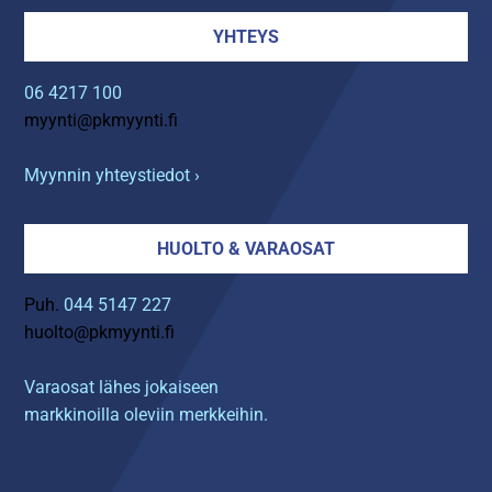
YHTEYS
06 4217 100
myynti@pkmyynti.fi
Myynnin yhteystiedot ›
HUOLTO & VARAOSAT
Puh.
044 5147 227
huolto@pkmyynti.fi
Varaosat lähes jokaiseen
markkinoilla oleviin merkkeihin.