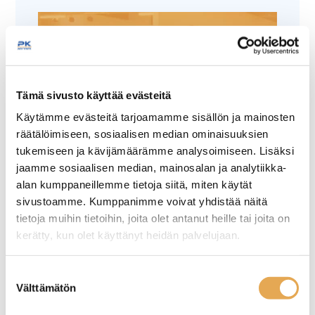
Tämä sivusto käyttää evästeitä
Tämäkin laite sopivasti
Käytämme evästeitä tarjoamamme sisällön ja mainosten
räätälöimiseen, sosiaalisen median ominaisuuksien
rahoituksella
tukemiseen ja kävijämäärämme analysoimiseen. Lisäksi
jaamme sosiaalisen median, mainosalan ja analytiikka-
TUTUSTU ›
alan kumppaneillemme tietoja siitä, miten käytät
sivustoamme. Kumppanimme voivat yhdistää näitä
tietoja muihin tietoihin, joita olet antanut heille tai joita on
kerätty, kun olet käyttänyt heidän palvelujaan.
seinajoenpk-myynti.fi/tietosuoja/
Lisätietoja:
Suostumuksen
Välttämätön
valinta