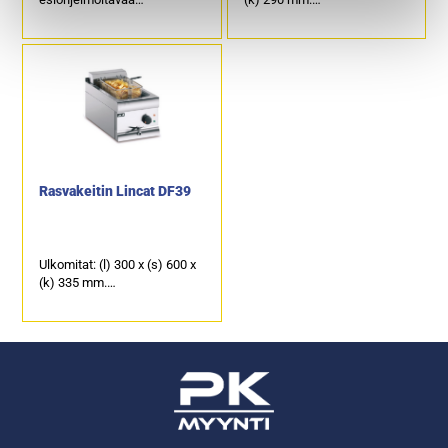
muistipaikkaa per allas.
Sähköteho: 6,0 kW / 400 V.
Ulkomitat: (l) 592 x (s) 650 x
Öljytilavuus: 8 litraa.
(k) 994 mm.
Tuotekoodi: 118.
Sähköliitäntä: 2 x 15,0 kW /
400 V.
Öljytilavuus: 2 x 12,5 – 14,5
litraa.
Kapasiteetti: 2 x 32,0 kg /
tunti.
Rasvakeitin Lincat DF39
Ulkomitat: (l) 300 x (s) 600 x
(k) 335 mm.
Sähköteho: 9,0 kW / 400 V.
Öljytilavuus: 9 litraa.
Tuotekoodi: 110.