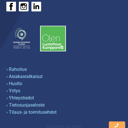
› Rahoitus
› Asiakasratkaisut
› Huolto
› Yritys
› Yhteystiedot
› Tietosuojaseloste
› Tilaus- ja toimitusehdot
Mainostoimisto Semio