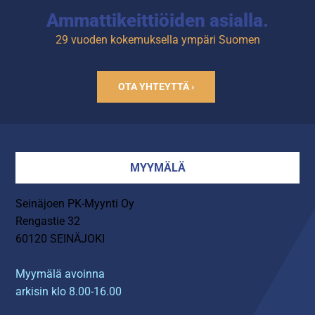
Ammattikeittiöiden asialla.
29 vuoden kokemuksella ympäri Suomen
OTA YHTEYTTÄ ›
MYYMÄLÄ
Seinäjoen PK-Myynti Oy
Rengastie 32
60120 SEINÄJOKI
Myymälä avoinna
arkisin klo 8.00-16.00