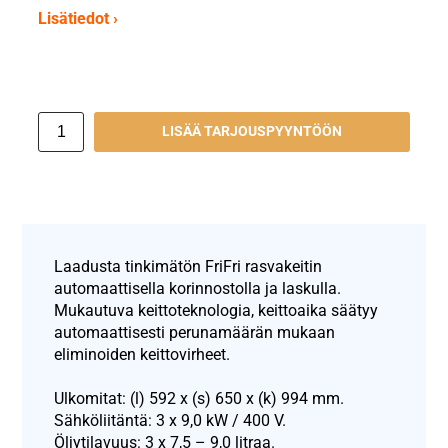
Lisätiedot ›
LISÄÄ TARJOUSPYYNTÖÖN
Laadusta tinkimätön FriFri rasvakeitin
automaattisella korinnostolla ja laskulla.
Mukautuva keittoteknologia, keittoaika säätyy
automaattisesti perunamäärän mukaan
eliminoiden keittovirheet.
Ulkomitat: (l) 592 x (s) 650 x (k) 994 mm.
Sähköliitäntä: 3 x 9,0 kW / 400 V.
Öljytilavuus: 3 x 7,5 – 9,0 litraa.