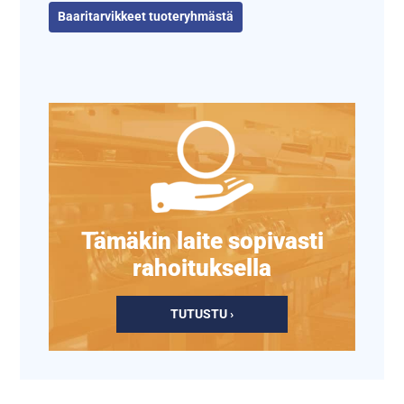
Baaritarvikkeet tuoteryhmästä
Tämäkin laite sopivasti
rahoituksella
TUTUSTU ›