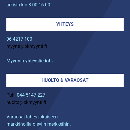
arkisin klo 8.00-16.00
YHTEYS
06 4217 100
myynti@pkmyynti.fi
Myynnin yhteystiedot ›
HUOLTO & VARAOSAT
Puh.
044 5147 227
huolto@pkmyynti.fi
Varaosat lähes jokaiseen
markkinoilla oleviin merkkeihin.