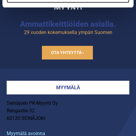
Ammattikeittiöiden asialla.
29 vuoden kokemuksella ympäri Suomen
OTA YHTEYTTÄ ›
MYYMÄLÄ
Seinäjoen PK-Myynti Oy
Rengastie 32
60120 SEINÄJOKI
Myymälä avoinna