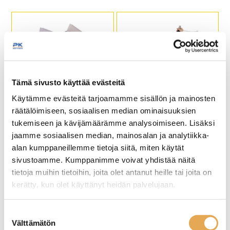
Tämä sivusto käyttää evästeitä
Cocktail lisälokerikko
Pöytämallinen
viininjäähdytin Hendi
Käytämme evästeitä tarjoamamme sisällön ja mainosten
räätälöimiseen, sosiaalisen median ominaisuuksien
tukemiseen ja kävijämäärämme analysoimiseen. Lisäksi
Mitat: 800 x 350 x (K)
293 mm
jaamme sosiaalisen median, mainosalan ja analytiikka-
2-lämpötila vyöhykettä
alan kumppaneillemme tietoja siitä, miten käytät
Lämpötilaväli: 3 … 18 °C
sivustoamme. Kumppanimme voivat yhdistää näitä
Kapasiteetti 8-pulloa
tietoja muihin tietoihin, joita olet antanut heille tai joita on
kerätty, kun olet käyttänyt heidän palvelujaan.
seinajoenpk-myynti.fi/tietosuoja/
Lisätietoja:
Suostumuksen
Välttämätön
valinta
Sokerointiastia
Viinipullonjäähdytin