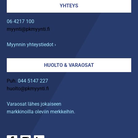
YHTEYS
06 4217 100
myynti@pkmyynti.fi
Myynnin yhteystiedot ›
HUOLTO & VARAOSAT
Puh.
044 5147 227
huolto@pkmyynti.fi
Varaosat lähes jokaiseen
markkinoilla oleviin merkkeihin.