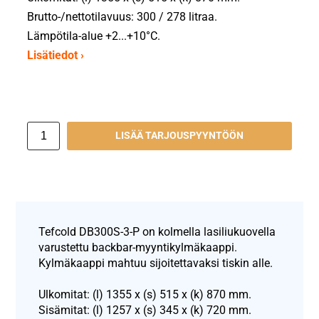
Brutto-/nettotilavuus: 300 / 278 litraa.
Lämpötila-alue +2...+10°C.
Lisätiedot ›
LISÄÄ TARJOUSPYYNTÖÖN
Tefcold DB300S-3-P on kolmella lasiliukuovella
varustettu backbar-myyntikylmäkaappi.
Kylmäkaappi mahtuu sijoitettavaksi tiskin alle.
Ulkomitat: (l) 1355 x (s) 515 x (k) 870 mm.
Sisämitat: (l) 1257 x (s) 345 x (k) 720 mm.