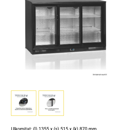
Ulkomitat: (l) 1355 x (s) 515 x (k) 870 mm.