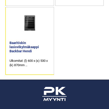
Kolmella lasiliukuovella.
Brutto-/nettotilavuus: 300 /
Tilavuus: 241 litraa.
278 litraa.
Sijoitettavissa työtason alle.
Lämpötila-alue +2...+10°C.
Baaritiskin
lasiovikylmäkaappi
Backbar Hendi
Ulkomitat: (l) 600 x (s) 530 x
(k) 870mm
Lämpötila-alue: 0....+10C
Hyllyjen koko: 502 x 353mm