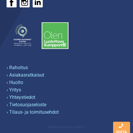
› Rahoitus
› Asiakasratkaisut
› Huolto
› Yritys
› Yhteystiedot
› Tietosuojaseloste
› Tilaus- ja toimitusehdot
Mainostoimisto Semio
SOITA