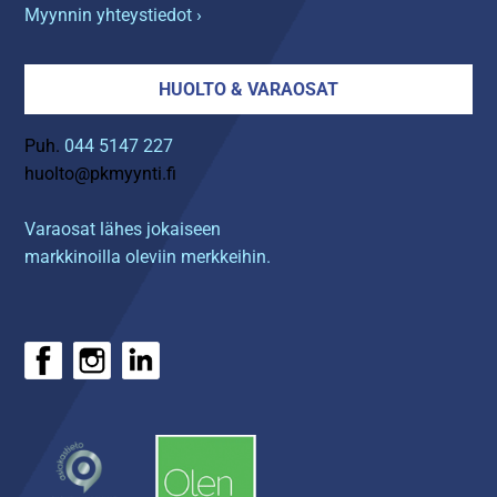
Myynnin yhteystiedot ›
HUOLTO & VARAOSAT
Puh.
044 5147 227
huolto@pkmyynti.fi
Varaosat lähes jokaiseen
markkinoilla oleviin merkkeihin.