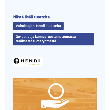
Näytä lisää tuotteita
Hendi -tuotteita
Gn-astiat ja kannet ruostumattomasta
teräksestä tuoteryhmästä