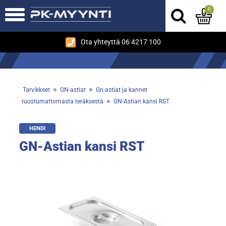
0
Ota yhteyttä 06 4217 100
»
»
Tarvikkeet
GN-astiat
Gn-astiat ja kannet
»
ruostumattomasta teräksestä
GN-Astian kansi RST
HENDI
GN-Astian kansi RST