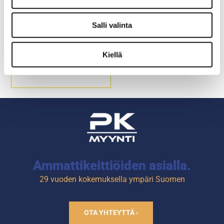
GN 1/9 RST
Salli valinta
Kiellä
Materiaali RST
Lämpötila-alue: -40C ....
+300C
Ammattikeittiöiden asialla.
29 vuoden kokemuksella ympäri Suomen
OTA YHTEYTTÄ ›