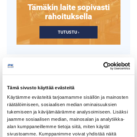
Tämäkin laite sopivasti
rahoituksella
TUTUSTU ›
Tämä sivusto käyttää evästeitä
Käytämme evästeitä tarjoamamme sisällön ja mainosten
räätälöimiseen, sosiaalisen median ominaisuuksien
tukemiseen ja kävijämäärämme analysoimiseen. Lisäksi
GN 1/2 RST
GN 1/2 RST rei′itetty
jaamme sosiaalisen median, mainosalan ja analytiikka-
alan kumppaneillemme tietoja siitä, miten käytät
sivustoamme. Kumppanimme voivat yhdistää näitä