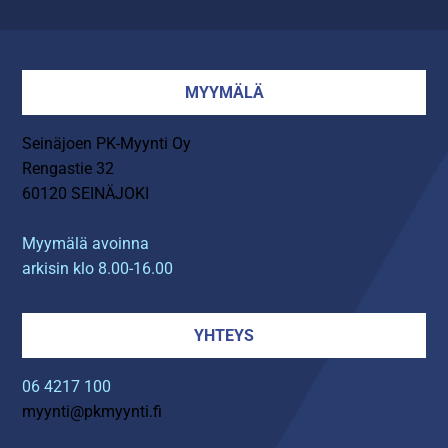
MYYMÄLÄ
Seinäjoen PK-Myynti Oy
Rengastie 32
60120 SEINÄJOKI
Myymälä avoinna
arkisin klo 8.00-16.00
YHTEYS
06 4217 100
myynti@pkmyynti.fi