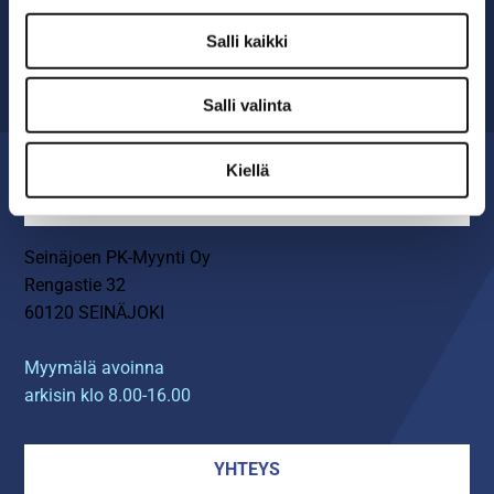
29 vuoden kokemuksella ympäri Suomen
Salli kaikki
OTA YHTEYTTÄ ›
Salli valinta
Kiellä
MYYMÄLÄ
Seinäjoen PK-Myynti Oy
Rengastie 32
60120 SEINÄJOKI
Myymälä avoinna
arkisin klo 8.00-16.00
YHTEYS