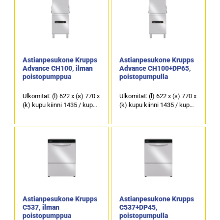
Astianpesukone Krupps
Astianpesukone Krupps
Advance CH100, ilman
Advance CH100+DP65,
poistopumppua
poistopumpulla
Ulkomitat: (l) 622 x (s) 770 x
Ulkomitat: (l) 622 x (s) 770 x
(k) kupu kiinni 1435 / kupu
(k) kupu kiinni 1435 / kupu
auki 1900 mm.
auki 1900 mm.
Sähköliitäntä: 6,74 kW / 400
Sähköliitäntä: 6,74 kW / 400
V.
V.
Pesukorin koko 500 x 500
Pesukorin koko 500 x 500
mm.
mm.
Astianpesukone Krupps
Astianpesukone Krupps
C537, ilman
C537+DP45,
poistopumppua
poistopumpulla