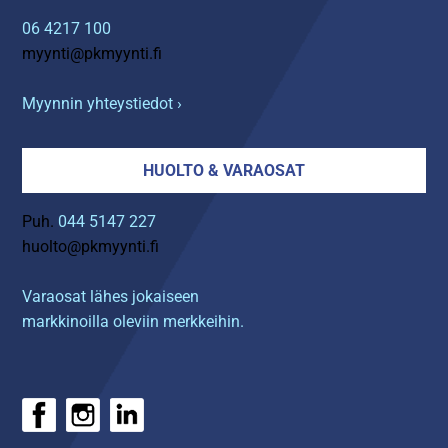
06 4217 100
myynti@pkmyynti.fi
Myynnin yhteystiedot ›
HUOLTO & VARAOSAT
Puh.
044 5147 227
huolto@pkmyynti.fi
Varaosat lähes jokaiseen
markkinoilla oleviin merkkeihin.