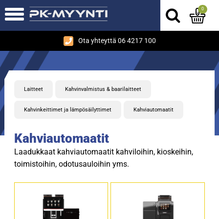
0
Ota yhteyttä 06 4217 100
Laitteet
Kahvinvalmistus & baarilaitteet
Kahvinkeittimet ja lämpösäilyttimet
Kahviautomaatit
Kahviautomaatit
Laadukkaat kahviautomaatit kahviloihin, kioskeihin,
toimistoihin, odotusauloihin yms.