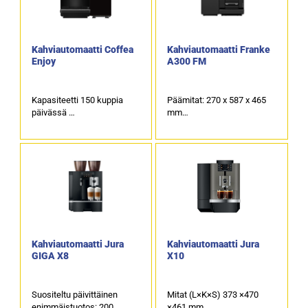
Kahviautomaatti Coffea
Kahviautomaatti Franke
Enjoy
A300 FM
Kapasiteetti 150 kuppia
Päämitat: 270 x 587 x 465
päivässä
mm
Ulkomitat: (l) 580 x (s) 545 x
Saatavilla 1 tai 2
(k) 620mm
papusäiliöllä sekä
1 x papusäiliö +
jauhesäiliöllä
kaakaosäiliö
Kuumavesihana
Maitojääkaappi
Kahviautomaatti Jura
Kahviautomaatti Jura
GIGA X8
X10
Suositeltu päivittäinen
Mitat (L×K×S) 373 ×470
enimmäistuotos: 200
×461 mm