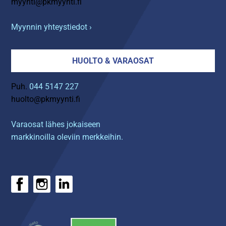
myynti@pkmyynti.fi
Myynnin yhteystiedot ›
HUOLTO & VARAOSAT
Puh.
044 5147 227
huolto@pkmyynti.fi
Varaosat lähes jokaiseen
markkinoilla oleviin merkkeihin.