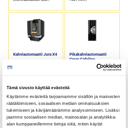
kuppia
Mitat (L × K × S)
Ulkomitat: (L) 370 x (S) 565
papusäiliöosan kanssa 373
x (K) 497 mm
× 524 ×461 mm
Teho: 2700 W / 220 – 230 V
Valmistettu Sveitsissä
Kiinteä vesiliitäntä
Kahviautomaatti Jura X4
Pikakahviautomaatti
Crem Cafelino
Suositeltu päivittäinen
Cafelino
enimmäistuotos: 100
pikakahviautomaatti on
kuppia
pieni ja kompakti laite, jolla
Tämä sivusto käyttää evästeitä
Ulkomitat: (L) 373 x (S) 524
saat tarjottua
x (K) 461 mm
hyvänmakuista kahvia
Käytämme evästeitä tarjoamamme sisällön ja mainosten
Teho: 1450 W / 230 V
nopeasti ja yksinkertaisesti.
räätälöimiseen, sosiaalisen median ominaisuuksien
tukemiseen ja kävijämäärämme analysoimiseen. Lisäksi
jaamme sosiaalisen median, mainosalan ja analytiikka-
alan kumppaneillemme tietoja siitä, miten käytät