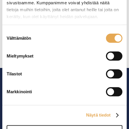
sivustoamme. Kumppanimme voivat yhdistää näitä
Suodatinpaperirulla
tietoja muihin tietoihin, joita olet antanut heille tai joita on
FreshOne
kerätty, kun olet käyttänyt heidän palvelujaan.
kahviautomaattiin
Yksi rulla riittää noin 2000
seinajoenpk-myynti.fi/tietosuoja/
Lisätietoja:
Suostumuksen
kahvikupilliseen.
Välttämätön
valinta
Mieltymykset
Tilastot
Markkinointi
Ammattikeittiöiden asialla.
29 vuoden kokemuksella ympäri Suomen
Näytä tiedot