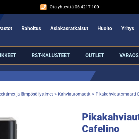
Ota yhteyttä 06 4217 100
astot
Rahoitus
Asiakasratkaisut
Huolto
Yritys
IKKEET
RST-KALUSTEET
OUTLET
VARAOS
»
»
eittimet ja lämpösäilyttimet
Kahviautomaatit
Pikakahviautomaatti C
Pikakahviau
Cafelino