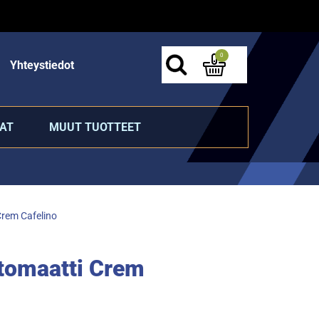
0
Yhteystiedot
AT
MUUT TUOTTEET
rem Cafelino
tomaatti Crem