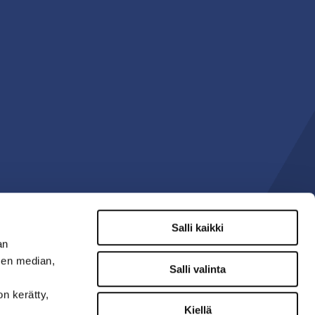
Salli kaikki
an
sen median,
Salli valinta
on kerätty,
Kiellä