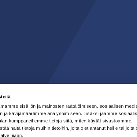
teitä
mamme sisällön ja mainosten räätälöimiseen, sosiaalisen medi
n ja kävijämäärämme analysoimiseen. Lisäksi jaamme sosiaali
alan kumppaneillemme tietoja siitä, miten käytät sivustoamme.
näitä tietoja muihin tietoihin, joita olet antanut heille tai joita 
palvelujaan.