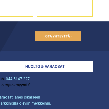
OTA YHTEYTTÄ ›
HUOLTO & VARAOSAT
uh.
044 5147 227
uolto@pkmyynti.fi
araosat lähes jokaiseen
arkkinoilla oleviin merkkeihin.