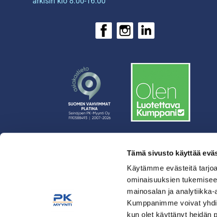
arkisin klo 8.00-16.00
Tämä sivusto käyttää eväs
› Rahoitus
› Asiakasratkaisut
Käytämme evästeitä tarjoa
ominaisuuksien tukemisee
› Huolto
mainosalan ja analytiikka-
› Yritys
Kumppanimme voivat yhdistää 
› Yhteystiedot
kun olet käyttänyt heidän 
› Tietosuojaseloste