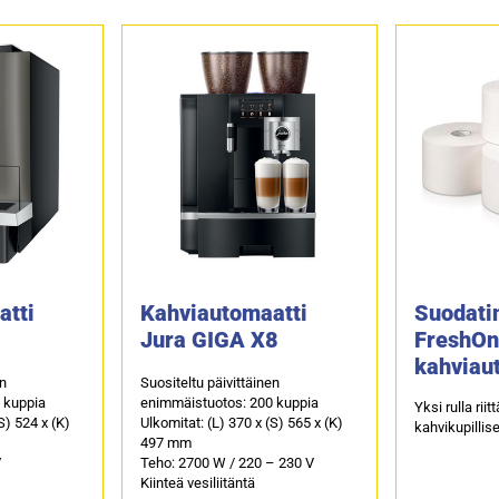
atti
Kahviautomaatti
Suodatin
Jura GIGA X8
FreshOn
kahviau
en
Suositeltu päivittäinen
 kuppia
enimmäistuotos: 200 kuppia
Yksi rulla rii
S) 524 x (K)
Ulkomitat: (L) 370 x (S) 565 x (K)
kahvikupillis
497 mm
V
Teho: 2700 W / 220 – 230 V
Kiinteä vesiliitäntä