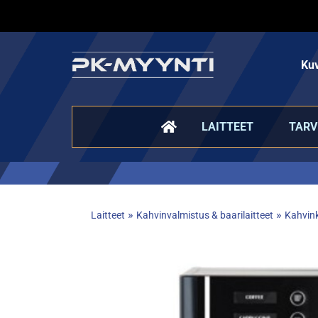
Kuv
LAITTEET
TARV
»
»
Laitteet
Kahvinvalmistus & baarilaitteet
Kahvink