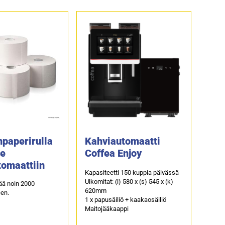
paperirulla
Kahviautomaatti
e
Coffea Enjoy
tomaattiin
Kapasiteetti 150 kuppia päivässä
Ulkomitat: (l) 580 x (s) 545 x (k)
ttää noin 2000
620mm
een.
1 x papusäiliö + kaakaosäiliö
Maitojääkaappi