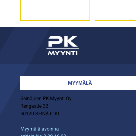
MYYMÄLÄ
Seinäjoen PK-Myynti Oy
Rengastie 32
60120 SEINÄJOKI
Myymälä avoinna