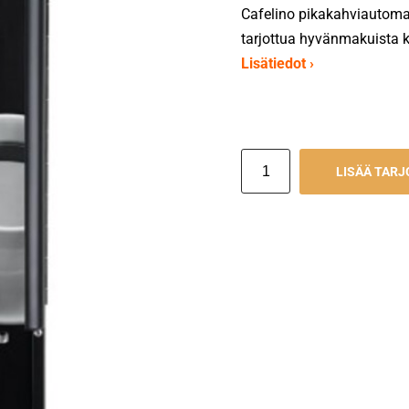
Cafelino pikakahviautomaat
tarjottua hyvänmakuista ka
Lisätiedot ›
LISÄÄ TAR