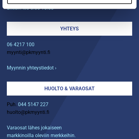
Myymälä avoinna
arkisin klo 8.00-16.00
YHTEYS
06 4217 100
myynti@pkmyynti.fi
Myynnin yhteystiedot ›
HUOLTO & VARAOSAT
Puh.
044 5147 227
huolto@pkmyynti.fi
Varaosat lähes jokaiseen
markkinoilla oleviin merkkeihin.