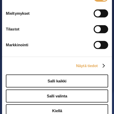
Mieltymykset
Ammattikeittiöiden asialla.
Tilastot
29 vuoden kokemuksella ympäri Suomen
Markkinointi
OTA YHTEYTTÄ ›
Näytä tiedot
MYYMÄLÄ
Salli kaikki
Seinäjoen PK-Myynti Oy
Rengastie 32
Salli valinta
60120 SEINÄJOKI
Kiellä