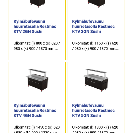
Kylmäbufevaunu
Kylmäbufevaunu
huurretasolla Restmec
huurretasolla Restmec
KTV 2GN Sushi
KTV 3GN Sushi
Ulkomitat: (l) 800 x (s) 620 /
Ulkomitat: (l) 1150 x (s) 620
980 x (k) 900 / 1370 mm.
/ 980 x (k) 900 / 1370 mm.
Ruostumaton sileä taso
Ruostumaton sileä taso
astioille, koko 2 x GN 1/1.
astioille, koko 3 x GN 1/1.
Värivaihtoehdot: wenge
Värivaihtoehdot: wenge
(kuvassa), tammi, tumma
(kuvassa), tammi, tumma
tammi, pähkinä, pyökki,
tammi, pähkinä, pyökki,
koivu ja valkoinen.
koivu ja valkoinen.
4-kääntyvää pyörää, joista
4-kääntyvää pyörää, joista
kaksi lukittavaa.
kaksi lukittavaa.
Kylmäbufevaunu
Kylmäbufevaunu
huurretasolla Restmec
huurretasolla Restmec
KTV 4GN Sushi
KTV 5GN Sushi
Ulkomitat: (l) 1450 x (s) 620
Ulkomitat: (l) 1800 x (s) 620
/ 980 x (k) 900 / 1370 mm.
/ 980 x (k) 900 / 1370 mm.