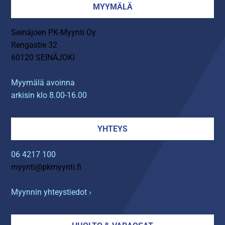
MYYMÄLÄ
Seinäjoen PK-Myynti Oy
Rengastie 32
60120 SEINÄJOKI
Myymälä avoinna
arkisin klo 8.00-16.00
YHTEYS
06 4217 100
myynti@pkmyynti.fi
Myynnin yhteystiedot ›