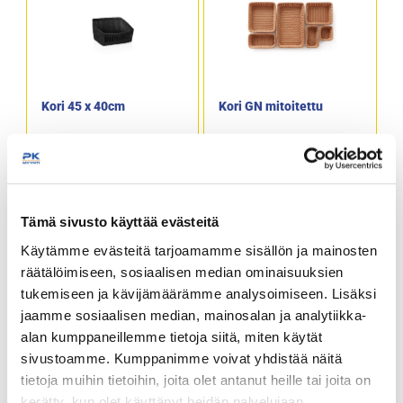
Kori 45 x 40cm
Kori GN mitoitettu
Konepesun kestävä
Konepesun kestävä
Korkeus 27cm / 16cm
Tämä sivusto käyttää evästeitä
Käytämme evästeitä tarjoamamme sisällön ja mainosten
räätälöimiseen, sosiaalisen median ominaisuuksien
tukemiseen ja kävijämäärämme analysoimiseen. Lisäksi
jaamme sosiaalisen median, mainosalan ja analytiikka-
alan kumppaneillemme tietoja siitä, miten käytät
sivustoamme. Kumppanimme voivat yhdistää näitä
Kori musta GN mitoitettu
Kori punotuilla reunoilla
tietoja muihin tietoihin, joita olet antanut heille tai joita on
kerätty, kun olet käyttänyt heidän palvelujaan.