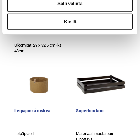
Salli valinta
Kiellä
Koriteline 2-tasoinen GN
Leipäpussi musta
1/2
Ulkomitat: 29 x 32,5 cm (k)
48cm
Mustaksi maalattu metalli
Leipäpussi ruskea
Superbox kori
Leipäpussi
Materiaali musta puu
Pinottava