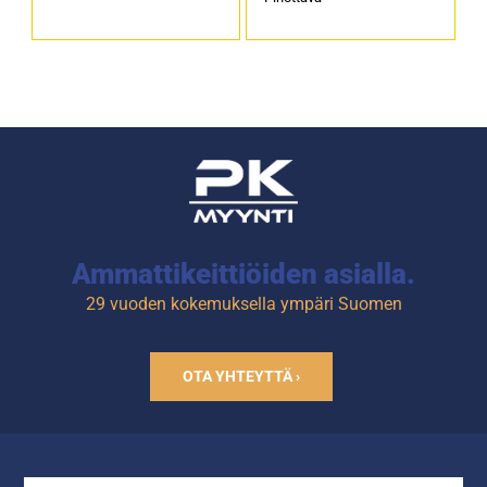
Ammattikeittiöiden asialla.
29 vuoden kokemuksella ympäri Suomen
OTA YHTEYTTÄ ›