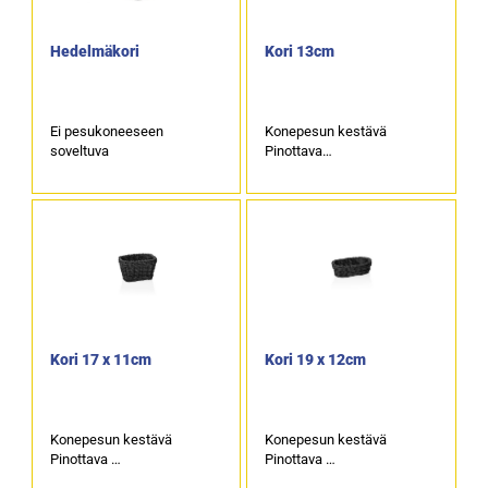
Hedelmäkori
Kori 13cm
Ei pesukoneeseen
Konepesun kestävä
soveltuva
Pinottava
Korkeus 10cm
Kori 17 x 11cm
Kori 19 x 12cm
Konepesun kestävä
Konepesun kestävä
Pinottava
Pinottava
Korkeus 9cm
Korkeus 6cm