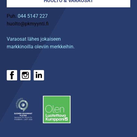
HUOLTO & VARAOSAT
Puh.
044 5147 227
huolto@pkmyynti.fi
Varaosat lähes jokaiseen
markkinoilla oleviin merkkeihin.