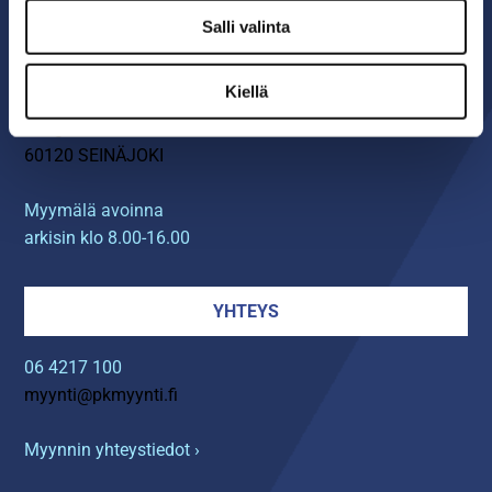
Salli valinta
MYYMÄLÄ
Kiellä
Seinäjoen PK-Myynti Oy
Rengastie 32
60120 SEINÄJOKI
Myymälä avoinna
arkisin klo 8.00-16.00
YHTEYS
06 4217 100
myynti@pkmyynti.fi
Myynnin yhteystiedot ›