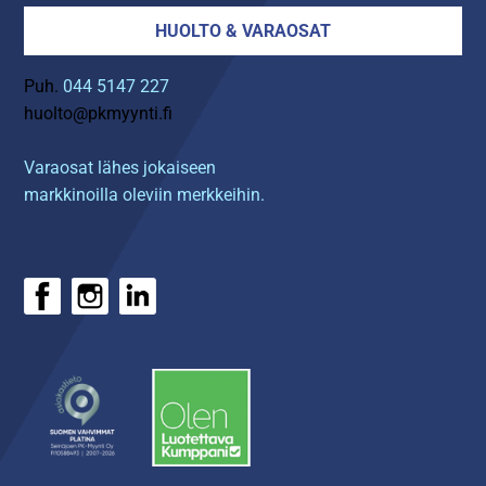
HUOLTO & VARAOSAT
Puh.
044 5147 227
huolto@pkmyynti.fi
Varaosat lähes jokaiseen
markkinoilla oleviin merkkeihin.