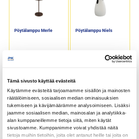
Pöytälamppu Merle
Pöytälamppu Niels
Halkaisija: 11cm
Halkaisija: 11cm
Korkeus 30,5cm
Korkeus 16cm
Ladattava
Ladattava
Kaukosäädin
Kaukosäädin
Tämä sivusto käyttää evästeitä
Käytämme evästeitä tarjoamamme sisällön ja mainosten
räätälöimiseen, sosiaalisen median ominaisuuksien
tukemiseen ja kävijämäärämme analysoimiseen. Lisäksi
jaamme sosiaalisen median, mainosalan ja analytiikka-
Pöytälamppu Nissrin
Pöyätlamppu Anton
alan kumppaneillemme tietoja siitä, miten käytät
sivustoamme. Kumppanimme voivat yhdistää näitä
tietoja muihin tietoihin, joita olet antanut heille tai joita on