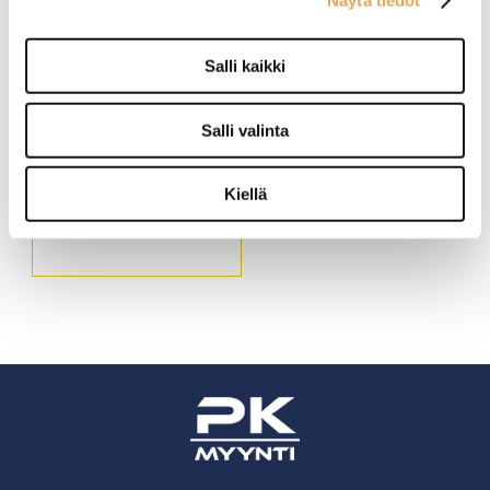
Salli kaikki
Salli valinta
Vinovartisen
puhdistusskrapan
varaterä 15 cm
Kiellä
Tuotekoodi: 4058.