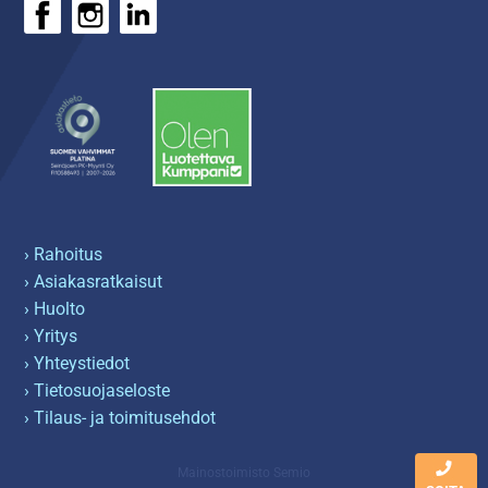
› Rahoitus
› Asiakasratkaisut
› Huolto
› Yritys
› Yhteystiedot
› Tietosuojaseloste
› Tilaus- ja toimitusehdot
Mainostoimisto Semio