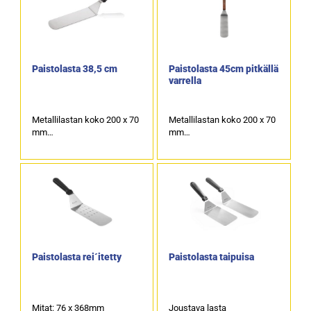
Paistolasta 38,5 cm
Paistolasta 45cm pitkällä
varrella
Metallilastan koko 200 x 70
Metallilastan koko 200 x 70
mm
mm
Kokonaispituus 385 mm.
Kokonaispituus 450 mm.
Käsikahva muovia.
Tuotekoodi: 5397.
Konepesun kestävä.
Tuotekoodi: 5335.
Paistolasta rei´itetty
Paistolasta taipuisa
Mitat: 76 x 368mm
Joustava lasta