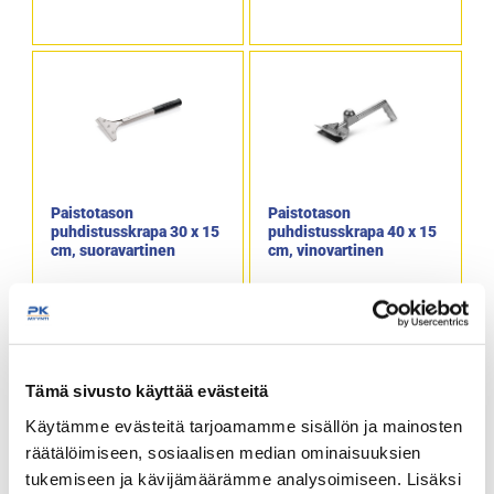
Paistotason
Paistotason
puhdistusskrapa 30 x 15
puhdistusskrapa 40 x 15
cm, suoravartinen
cm, vinovartinen
Pituus 300 mm.
Pituus 400 mm.
Terän leveys 150 mm.
Terän leveys 150 mm.
Skrapaan saatavana
Kahvasta saa tukevan
vaihtoteriä.
otteen.
Tuotekoodi: 4356.
Skrapaan saatavana
Tämä sivusto käyttää evästeitä
vaihtoteriä.
Tuotekoodi: 4056.
Käytämme evästeitä tarjoamamme sisällön ja mainosten
räätälöimiseen, sosiaalisen median ominaisuuksien
tukemiseen ja kävijämäärämme analysoimiseen. Lisäksi