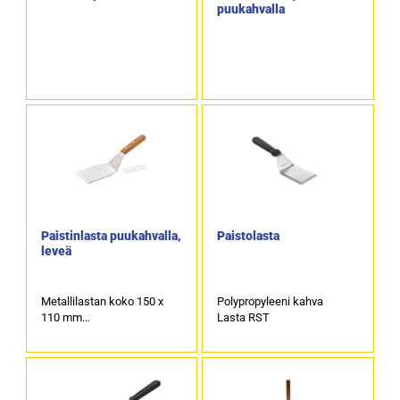
puukahvalla
Paistinlasta puukahvalla,
Paistolasta
leveä
Metallilastan koko 150 x
Polypropyleeni kahva
110 mm
Lasta RST
Kokonaispituus 330 mm.
Tuotekoodi: 4060.