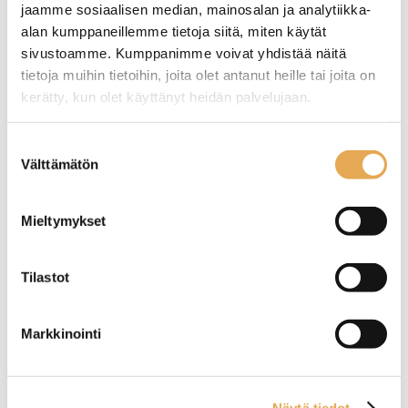
jaamme sosiaalisen median, mainosalan ja analytiikka-
Paistotason
Parilaraappa
alan kumppaneillemme tietoja siitä, miten käytät
puhdistusskrapa,
sivustoamme. Kumppanimme voivat yhdistää näitä
kolmiomalli 23 x 12cm
tietoja muihin tietoihin, joita olet antanut heille tai joita on
Pituus 230 mm.
kerätty, kun olet käyttänyt heidän palvelujaan.
Terän leveys 120 mm.
Puukahvalla.
seinajoenpk-myynti.fi/tietosuoja/
Lisätietoja:
Tuotekoodi: 5302.
Suostumuksen
Välttämätön
valinta
Mieltymykset
Tilastot
Suoravartisen
Teppanyaki lasta
puhdistusskrapan
puukahvalla
varaterät 15 cm
Markkinointi
Vaihtoteriä pakkauksessa 5
Mitat: 240 x 105 mm
kpl.
Tuotekoodi: 4357.
Näytä tiedot