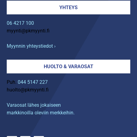
YHTEYS
06 4217 100
myynti@pkmyynti.fi
Myynnin yhteystiedot ›
HUOLTO & VARAOSAT
Puh.
044 5147 227
huolto@pkmyynti.fi
Varaosat lähes jokaiseen
markkinoilla oleviin merkkeihin.