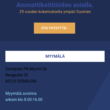
Ammattikeittiöiden asialla.
29 vuoden kokemuksella ympäri Suomen
OTA YHTEYTTÄ ›
MYYMÄLÄ
Seinäjoen PK-Myynti Oy
Rengastie 32
60120 SEINÄJOKI
Myymälä avoinna
arkisin klo 8.00-16.00