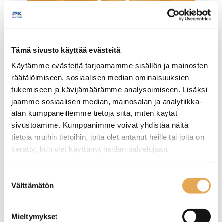
Tämäkin laite sopivasti
Tämä sivusto käyttää evästeitä
rahoituksella
Käytämme evästeitä tarjoamamme sisällön ja mainosten
räätälöimiseen, sosiaalisen median ominaisuuksien
tukemiseen ja kävijämäärämme analysoimiseen. Lisäksi
TUTUSTU ›
jaamme sosiaalisen median, mainosalan ja analytiikka-
alan kumppaneillemme tietoja siitä, miten käytät
sivustoamme. Kumppanimme voivat yhdistää näitä
tietoja muihin tietoihin, joita olet antanut heille tai joita on
kerätty, kun olet käyttänyt heidän palvelujaan.
seinajoenpk-myynti.fi/tietosuoja/
Lisätietoja:
Suostumuksen
Välttämätön
valinta
Mieltymykset