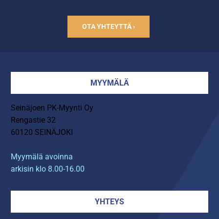
OTA YHTEYTTÄ ›
MYYMÄLÄ
Seinäjoen PK-Myynti Oy
Rengastie 32
60120 SEINÄJOKI
Myymälä avoinna
arkisin klo 8.00-16.00
YHTEYS