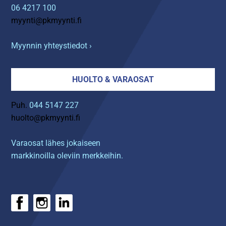
06 4217 100
myynti@pkmyynti.fi
Myynnin yhteystiedot ›
HUOLTO & VARAOSAT
Puh.
044 5147 227
huolto@pkmyynti.fi
Varaosat lähes jokaiseen
markkinoilla oleviin merkkeihin.