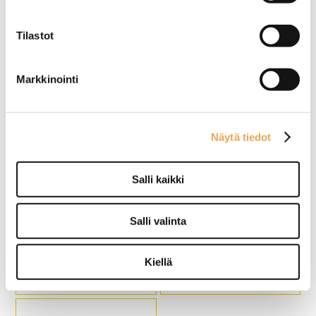
Yleiskone RM Gastro PK
Yleiskone Minneapolis
50
Plutone LT30
Tilastot
Ulkomitat: (l) 632 x (s) 720 x
Ulkomitat: (l) 630 x (s) 650 x
(k) 1300 mm.
(k) 1230 mm.
Markkinointi
Sähköteho: 1,5kW / 400 V.
Sähköteho: 1500 W / 230 V.
Kulhon tilavuus 50 litraa.
Kulhon tilavuus on 30 litraa.
Varusteet: taikinakoukku,
sekoitusmela ja pallovispilä.
Tuotekoodi: 1327.
Näytä tiedot
Salli kaikki
Yleiskone Minneapolis
Yleiskone RM Gastro PK
Plutone LT10
60
Salli valinta
Ulkomitat: (l) 360 x (s) 500 x
Ulkomitat: (l) 632 x (s) 720 x
Kiellä
(k) 700 mm.
(k) 1300 mm.
Sähköteho: 450 W / 230 V.
Sähköteho: 2,25kW / 400 V.
Kulhon tilavuus 10 litraa.
Kulhon tilavuus 60 litraa.
Kosketusnäytöllä ja