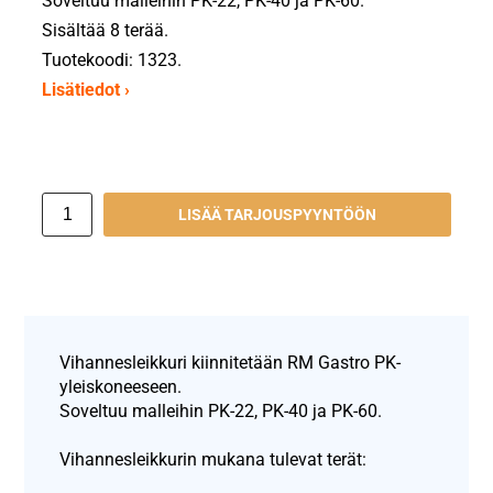
Soveltuu malleihin PK-22, PK-40 ja PK-60.
Sisältää 8 terää.
Tuotekoodi: 1323.
Lisätiedot ›
LISÄÄ TARJOUSPYYNTÖÖN
Vihannesleikkuri kiinnitetään RM Gastro PK-
yleiskoneeseen.
Soveltuu malleihin PK-22, PK-40 ja PK-60.
Vihannesleikkurin mukana tulevat terät: