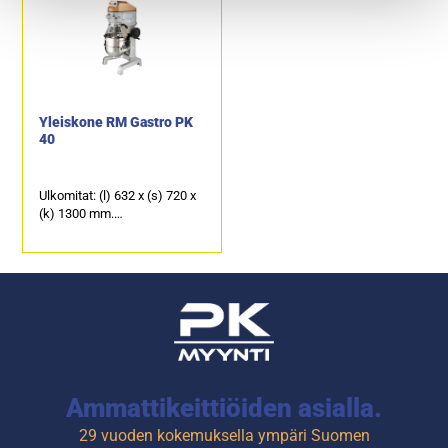
ajastimella.
Varusteet: taikinakoukku,
sekoitusmela ja pallovispilä.
Tuotekoodi: 1309.
Yleiskone RM Gastro PK
40
Ulkomitat: (l) 632 x (s) 720 x
(k) 1300 mm.
Sähköteho: 1,2kW / 400 V.
Kulhon tilavuus 40-litraa.
Varusteet: taikinakoukku,
sekoitusmela ja pallovispilä.
Ammattikeittiöiden asialla.
29 vuoden kokemuksella ympäri Suomen