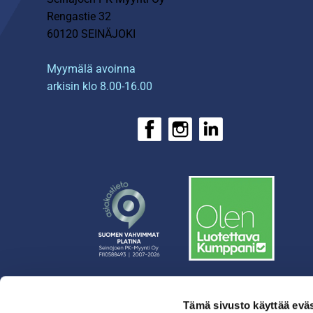
Rengastie 32
60120 SEINÄJOKI
Myymälä avoinna
arkisin klo 8.00-16.00
Tämä sivusto käyttää eväs
› Rahoitus