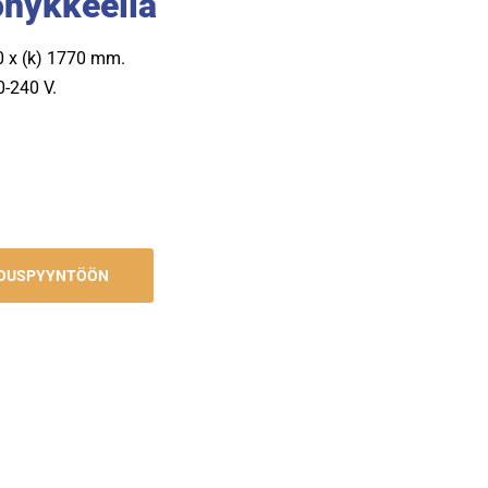
öhykkeellä
80 x (k) 1770 mm.
0-240 V.
JOUSPYYNTÖÖN