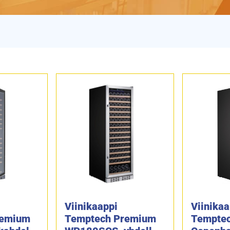
Viinikaappi
Viinikaa
remium
Temptech Premium
Tempte