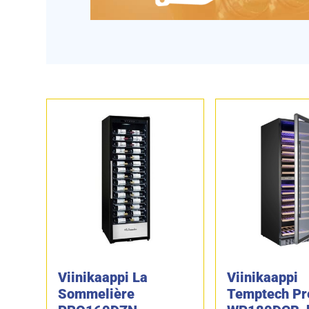
Viinikaappi La
Viinikaappi
Sommelière
Temptech P