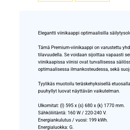
Elegantti viinikaappi optimaalisilla säilytysol
Tämä Premium-viinikaappi on varustettu yhdel
tilavuudella. Se voidaan sijoittaa vapaasti s
viinikaapissa viinisi ovat turvallisessa säilö
optimaalisessa ilmankosteudessa, sekä suojassa
Tyylikäs muotoilu teräskehyksisellä etuosalla
puuhyllyt luovat näyttävän vaikutelman.
Ulkomitat: (l) 595 x (s) 680 x (k) 1770 mm.
Sähköliitäntä: 160 W / 220-240 V.
Energiankulutus / vuosi: 199 kWh.
Energialuokka: G.