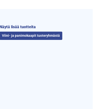
Näytä lisää tuotteita
Viini- ja panimokaapit tuoteryhmästä