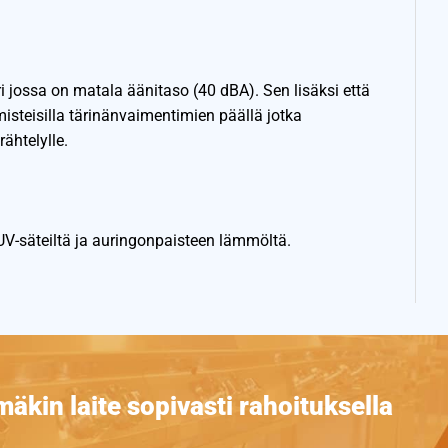
i jossa on matala äänitaso (40 dBA). Sen lisäksi että
misteisilla tärinänvaimentimien päällä jotka
rähtelylle.
a UV-säteiltä ja auringonpaisteen lämmöltä.
äkin laite sopivasti rahoituksella