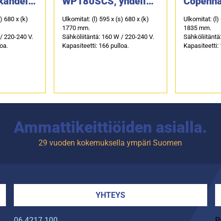
ahdella
WP180SCS, yhdellä
Copenh
hykkeell
lämpötilavyöhykkeell
CPRO18
s) 680 x (k)
Ulkomitat: (l) 595 x (s) 680 x (k)
Ulkomitat: (l)
ä
1770 mm.
1835 mm.
/ 220-240 V.
Sähköliitäntä: 160 W / 220-240 V.
Sähköliitäntä
loa.
Kapasiteetti: 166 pulloa.
Kapasiteetti: 
Ammattikeittiöiden asialla.
29 vuoden kokemuksella ympäri Suomen
YHTEYS
06 4217 100
P