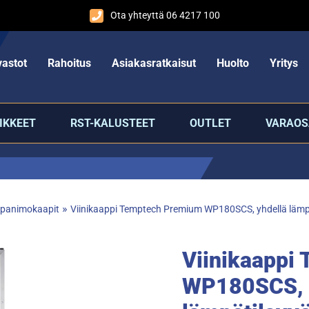
Ota yhteyttä 06 4217 100
astot
Rahoitus
Asiakasratkaisut
Huolto
Yritys
IKKEET
RST-KALUSTEET
OUTLET
VARAOS
»
ja panimokaapit
Viinikaappi Temptech Premium WP180SCS, yhdellä lämp
Viinikaappi
WP180SCS, 