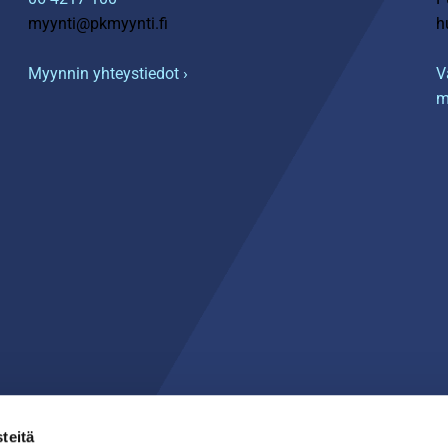
myynti@pkmyynti.fi
h
Myynnin yhteystiedot ›
V
m
teitä