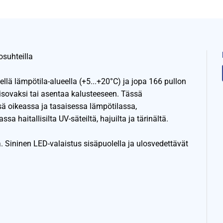
osuhteilla
lä lämpötila-alueella (+5...+20°C) ja jopa 166 pullon
eisovaksi tai asentaa kalusteeseen. Tässä
ssä oikeassa ja tasaisessa lämpötilassa,
 haitallisilta UV-säteiltä, hajuilta ja tärinältä.
. Sininen LED-valaistus sisäpuolella ja ulosvedettävät