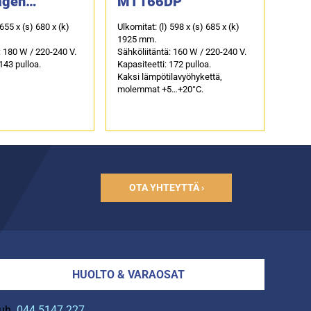
agen
MT166DP
00SRB
 655 x (s) 680 x (k)
Ulkomitat: (l) 598 x (s) 685 x (k)
1925 mm.
: 180 W / 220-240 V.
Sähköliitäntä: 160 W / 220-240 V.
143 pulloa.
Kapasiteetti: 172 pulloa.
Kaksi lämpötilavyöhykettä,
molemmat +5…+20°C.
OTA YHTEYTTÄ ›
HUOLTO & VARAOSAT
uh.
044 5147 227