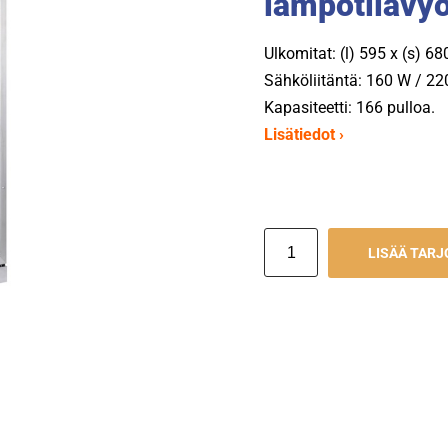
lämpötilavy
Ulkomitat: (l) 595 x (s) 6
Sähköliitäntä: 160 W / 22
Kapasiteetti: 166 pulloa.
Lisätiedot ›
LISÄÄ TAR