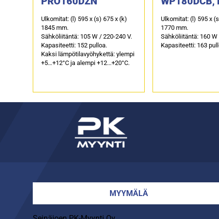
PRO160DZN
WP180DCB, k
lämpötilavyö
Ulkomitat: (l) 595 x (s) 675 x (k)
Ulkomitat: (l) 595 x (
ä
1845 mm.
1770 mm.
Sähköliitäntä: 105 W / 220-240 V.
Sähköliitäntä: 160 W 
Kapasiteetti: 152 pulloa.
Kapasiteetti: 163 pul
Kaksi lämpötilavyöhykettä: ylempi
+5…+12°C ja alempi +12...+20°C.
MYYMÄLÄ
Seinäjoen PK-Myynti Oy