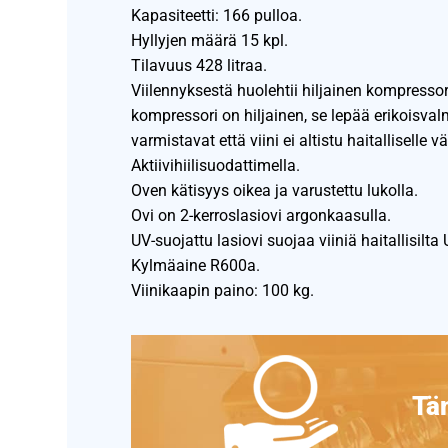
Kapasiteetti: 166 pulloa.
Hyllyjen määrä 15 kpl.
Tilavuus 428 litraa.
Viilennyksestä huolehtii hiljainen kompressor
kompressori on hiljainen, se lepää erikoisval
varmistavat että viini ei altistu haitalliselle vä
Aktiivihiilisuodattimella.
Oven kätisyys oikea ja varustettu lukolla.
Ovi on 2-kerroslasiovi argonkaasulla.
UV-suojattu lasiovi suojaa viiniä haitallisilt
Kylmäaine R600a.
Viinikaapin paino: 100 kg.
Täm