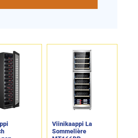
ppi
Viinikaappi La
ch
Sommelière