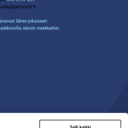
uolto@pkmyynti.fi
araosat lähes jokaiseen
arkkinoilla oleviin merkkeihin.
Salli kaikki