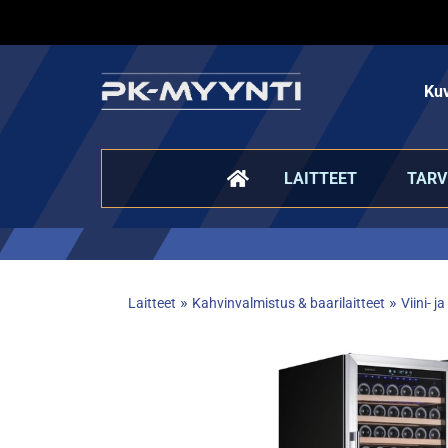
Kuv
LAITTEET
TARV
»
»
Laitteet
Kahvinvalmistus & baarilaitteet
Viini- 