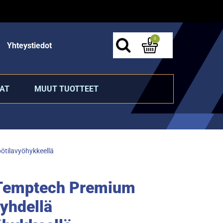
0
Yhteystiedot
AT
MUUT TUOTTEET
ötilavyöhykkeellä
 Temptech Premium
yhdellä