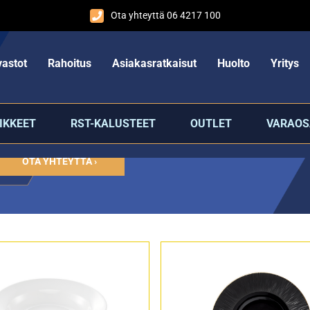
Ota yhteyttä 06 4217 100
astot
Rahoitus
Asiakasratkaisut
Huolto
Yritys
IKKEET
RST-KALUSTEET
OUTLET
VARAOS
OTA YHTEYTTÄ ›