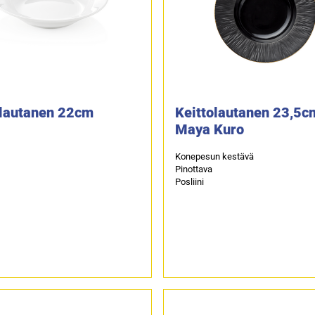
olautanen 22cm
Keittolautanen 23,5c
Maya Kuro
Konepesun kestävä
Pinottava
Posliini