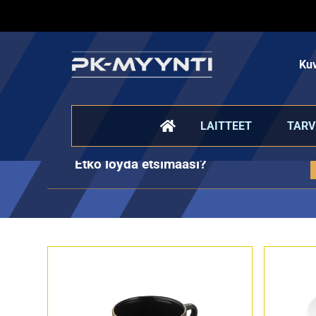
Kuv
Lautaset ja kulhot
LAITTEET
TARV
Etkö löydä etsimääsi?