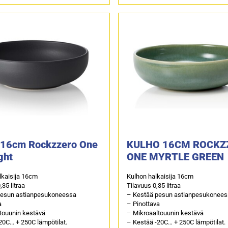
 16cm Rockzzero One
KULHO 16CM ROCKZ
ght
ONE MYRTLE GREEN
lkaisija 16cm
Kulhon halkaisija 16cm
,35 litraa
Tilavuus 0,35 litraa
pesun astianpesukoneessa
– Kestää pesun astianpesukonee
a
– Pinottava
ltouunin kestävä
– Mikroaaltouunin kestävä
20C... + 250C lämpötilat.
– Kestää -20C… + 250C lämpötilat.