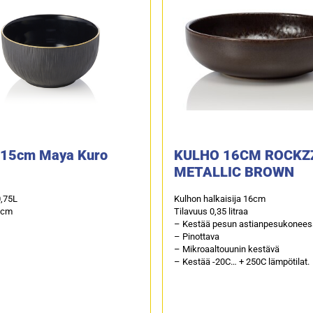
 15cm Maya Kuro
KULHO 16CM ROCKZ
METALLIC BROWN
0,75L
Kulhon halkaisija 16cm
8cm
Tilavuus 0,35 litraa
– Kestää pesun astianpesukonee
– Pinottava
– Mikroaaltouunin kestävä
– Kestää -20C… + 250C lämpötilat.