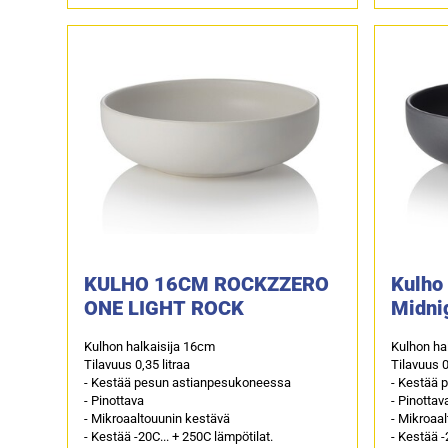
KULHO 16CM ROCKZZERO
Kulho
ONE LIGHT ROCK
Midni
Kulhon halkaisija 16cm
Kulhon ha
Tilavuus 0,35 litraa
Tilavuus 0
- Kestää pesun astianpesukoneessa
- Kestää 
- Pinottava
- Pinottav
- Mikroaaltouunin kestävä
- Mikroaa
- Kestää -20C... + 250C lämpötilat.
- Kestää -