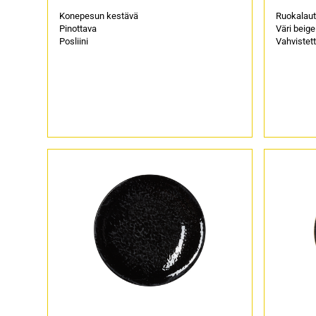
Konepesun kestävä
Ruokalau
Pinottava
Väri beige
Posliini
Vahvistet